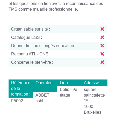
et les questions en lien avec la reconnaissance des
TMS comme maladie professionnelle.
Organisable sur site :
Catalogue ESS :
Donne droit aux congés éducation :
Reconnu ATL - ONE :
Concerne le bien-être :
Référence
Opérateur
Lieu :
Adresse :
de la
:
Eolis - 9e
square
formation :
ABBET
étage
sainctelette
F5002
asbl
15
1000
Bruxelles