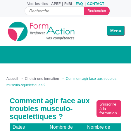
Vers les sites :
APEF
FeBi
FAQ
CONTACT
C
h
e
r
Toggle na
c
h
e
r
p
a
r
Accueil
Choisir une formation
Comment agir face aux troubles
musculo-squelettiques ?
Comment agir face aux
S'inscrire
troubles musculo-
à la
formation
squelettiques ?
Dates
Nombre de
Nombre de