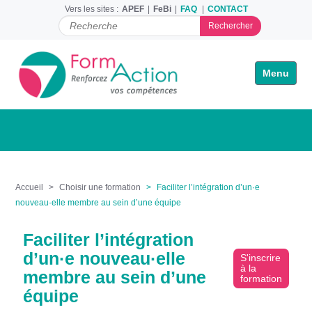
Vers les sites :
APEF
FeBi
FAQ
CONTACT
C
h
e
r
Toggle na
c
h
e
r
p
a
r
Accueil
Choisir une formation
Faciliter l’intégration d’un·e
nouveau·elle membre au sein d’une équipe
Faciliter l’intégration
d’un·e nouveau·elle
S'inscrire
à la
membre au sein d’une
formation
équipe