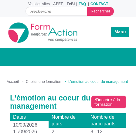
Vers les sites :
APEF
FeBi
FAQ
CONTACT
C
h
e
r
Toggle na
c
h
e
r
p
a
r
Accueil
Choisir une formation
L’émotion au coeur du management
L’émotion au coeur du
S'inscrire à la
management
formation
Dates
Nombre de
Nombre de
jours
participants
10/09/2026,
11/09/2026
2
8 - 12