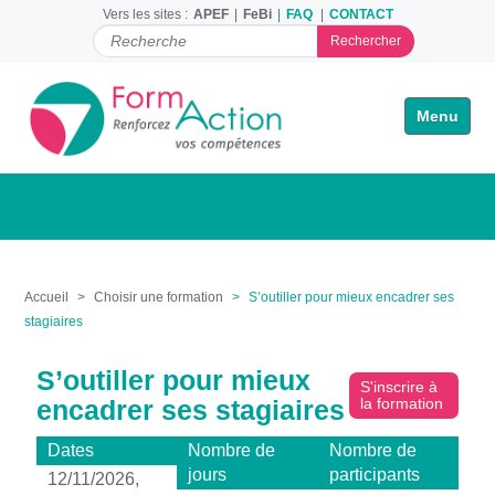
Vers les sites :
APEF
FeBi
FAQ
CONTACT
C
h
e
r
Toggle na
c
h
e
r
p
a
r
Accueil
Choisir une formation
S’outiller pour mieux encadrer ses
stagiaires
S’outiller pour mieux
S'inscrire à
encadrer ses stagiaires
la formation
Dates
Nombre de
Nombre de
jours
participants
12/11/2026,