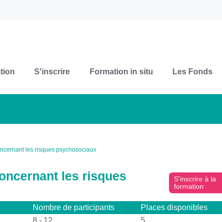
tion
S'inscrire
Formation in situ
Les Fonds
 concernant les risques psychosociaux
 concernant les risques
S'inscrire à la
formation
Nombre de participants
Places disponibles
8 - 12
5